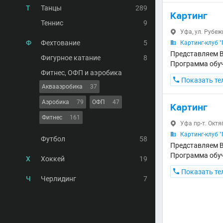
Т
Танцы
289
Картинг
Теннис
9
Уфа, ул. Рубеж

Ф
Фехтование
5
Картинг-клуб 

Представляем В
Фигурное катание
8
Программа обуч
Фитнес, ОФП и аэробика

Показать те
Аквааэробика
37
Аэробика
79
ОФП
47
Картинг
Фитнес
161
Уфа пр-т. Октяб

Картинг-клуб 

Футбол
58
Представляем В
Программа обуч
Х
Хоккей
19

Показать те
Ч
Черлидинг
7