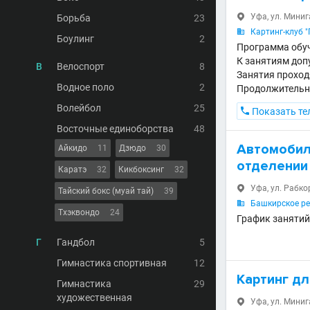
Уфа, ул. Миниг
Борьба
23

Картинг-клуб 

Боулинг
2
Программа обуч
К занятиям допу
В
Велоспорт
8
Занятия проходя
Водное поло
2
Продолжительнос
Волейбол
25

Показать те
Восточные единоборства
48
Автомобил
Айкидо
11
Дзюдо
30
отделении
Каратэ
32
Кикбоксинг
32
Уфа, ул. Рабкор

Тайский бокс (муай тай)
39
Башкирское ре

Тхэквондо
24
График занятий 
Г
Гандбол
5
Гимнастика спортивная
12
Картинг д
Гимнастика
29
художественная
Уфа, ул. Миниг
