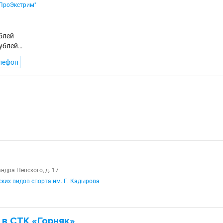
"ПроЭкстрим"
ублей
рублей…
лефон
андра Невского, д. 17
ских видов спорта им. Г. Кадырова
 в СТК «Горняк»