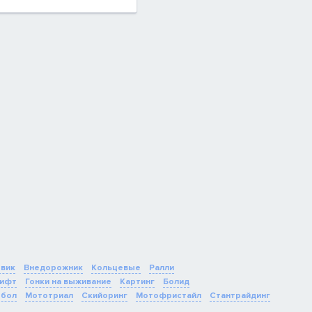
овик
Внедорожник
Кольцевые
Ралли
ифт
Гонки на выживание
Картинг
Болид
бол
Мототриал
Скийоринг
Мотофристайл
Стантрайдинг