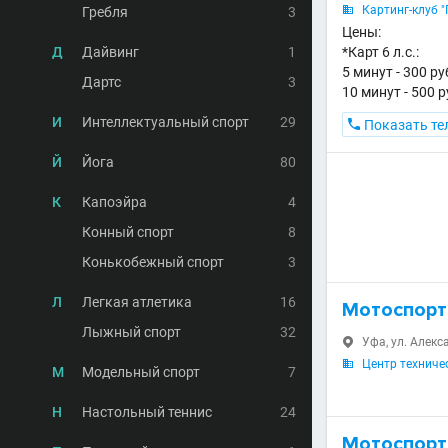
Картинг-клуб 
Гребля
3

Цены:
Д
Дайвинг
1
*Карт 6 л.с.:
5 минут - 300 р
Дартс
3
10 минут - 500 
И
Интеллектуальный спорт
29

Показать те
Й
Йога
80
К
Капоэйра
4
Конный спорт
8
Конькобежный спорт
3
Л
Легкая атлетика
16
Мотоспорт
Лыжный спорт
32
Уфа, ул. Алекс

Центр техниче

М
Модельный спорт
7
Н
Настольный теннис
24
Мотоспорт