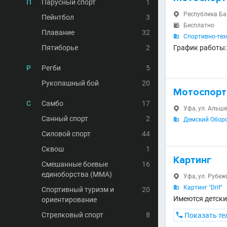
П
Парусный спорт
1
Республика Баш

Пейнтбол
3
Бесплатно

Плавание
32
Спортивно-тех

Пятиборье
2
График работы: п
Р
Регби
5
Рукопашный бой
20
Мотоспорт
С
Самбо
17
Уфа, ул. Альше

Санный спорт
2
Демский Обор

Силовой спорт
44
Сквош
1
Картинг
Смешанные боевые
16
единоборства (MMA)
Уфа, ул. Рубеж

Картинг "Drif"

Спортивный туризм и
20
Имеются детски
ориентирование
Стрелковый спорт
8

Показать те