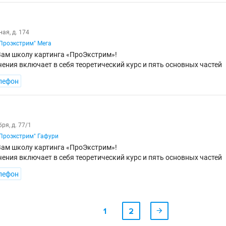
ная, д. 174
"Проэкстрим" Мега
ам школу картинга «ПроЭкстрим»!
ения включает в себя теоретический курс и пять основных частей
лефон
ря, д. 77/1
"Проэкстрим" Гафури
ам школу картинга «ПроЭкстрим»!
ения включает в себя теоретический курс и пять основных частей
лефон
1
2
