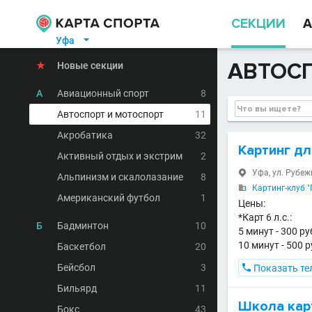
СЕКЦИИ
А
Уфа

АВТОСП
★
Новые секции
А
Авиационный спорт
8
Автоспорт и мотоспорт
11
Акробатика
32
Картинг д
Активный отдых и экстрим
2
Уфа, ул. Рубеж

Альпинизм и скалолазание
8
Картинг-клуб 

Американский футбол
1
Цены:
*Карт 6 л.с.:
Б
Бадминтон
10
5 минут - 300 р
10 минут - 500 
Баскетбол
20
Бейсбол
3

Показать те
Бильярд
11
Школа карт
Бокс
43