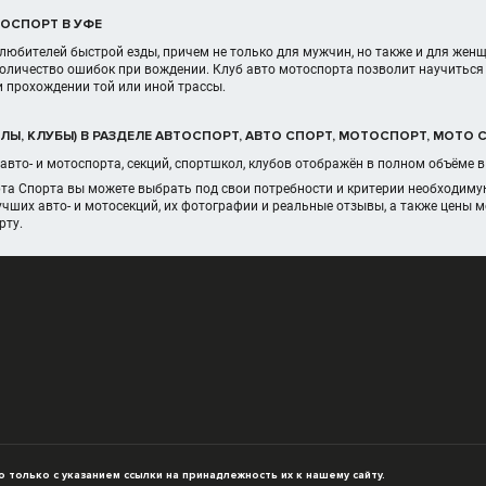
ОСПОРТ В УФЕ
любителей быстрой езды, причем не только для мужчин, но также и для женщ
 количество ошибок при вождении. Клуб авто мотоспорта позволит научить
 прохождении той или иной трассы.
Ы, КЛУБЫ) В РАЗДЕЛЕ АВТОСПОРТ, АВТО СПОРТ, МОТОСПОРТ, МОТО 
авто- и мотоспорта, секций, спортшкол, клубов отображён в полном объёме 
та Спорта вы можете выбрать под свои потребности и критерии необходимую
чших авто- и мотосекций, их фотографии и реальные отзывы, а также цены 
рту.
только с указанием ссылки на принадлежность их к нашему сайту.