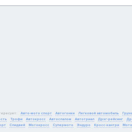
тересует:
Авто-мото спорт
Автогонки
Легковой автомобиль
Груз
ость
Трофи
Автокросс
Автослалом
Автотриал
Дрэг-рейсинг
Др
орт
Спидвей
Мотокросс
Супермото
Эндуро
Кросс-кантри
Мото