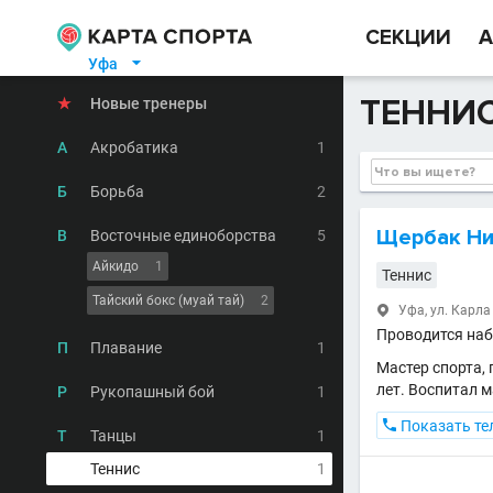
СЕКЦИИ
А
Уфа

ТЕННИС
★
Новые тренеры
А
Акробатика
1
Б
Борьба
2
Щербак Ни
В
Восточные единоборства
5
Айкидо
1
Теннис
Тайский бокс (муай тай)
2
Уфа, ул. Карла

Проводится набо
П
Плавание
1
Мастер спорта,
лет. Воспитал 
Р
Рукопашный бой
1

Показать те
Т
Танцы
1
Теннис
1