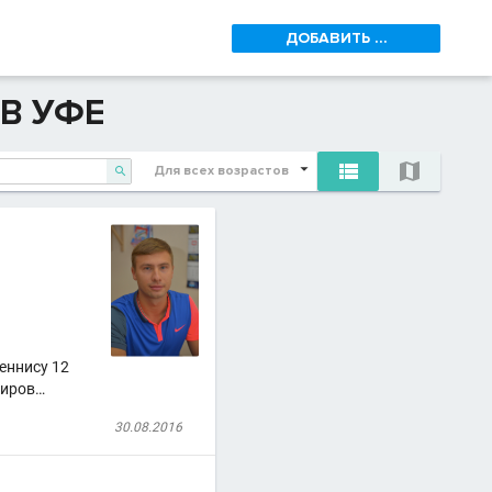
ДОБАВИТЬ ...
 В УФЕ


Для всех возрастов

еннису 12
ниров…
30.08.2016