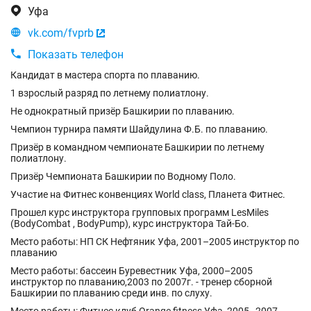

Уфа

vk.com/fvprb


Показать телефон
Кандидат в мастера спорта по плаванию.
1 взрослый разряд по летнему полиатлону.
Не однократный призёр Башкирии по плаванию.
Чемпион турнира памяти Шайдулина Ф.Б. по плаванию.
Призёр в командном чемпионате Башкирии по летнему
полиатлону.
Призёр Чемпионата Башкирии по Водному Поло.
Участие на Фитнес конвенциях World class, Планета Фитнес.
Прошел курс инструктора групповых программ LesMiles
(BodyCombat , BodyPump), курс инструктора Тай-Бо.
Место работы: НП СК Нефтяник Уфа, 2001–2005 инструктор по
плаванию
Место работы: бассеин Буревестник Уфа, 2000–2005
инструктор по плаванию,2003 по 2007г. - тренер сборной
Башкирии по плаванию среди инв. по слуху.