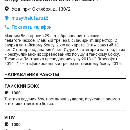

Уфа, пр-т Октября, д. 130/2

muaythaiufa.ru


Показать телефон
Максим Викторович 29 лет, образование высшее
педагогическое. Главный тренер СК Лабиринт, директор. 2
разряд по тайскому боксу, 2 кю по карате. Стаж занятий 18
лет. Стаж преподавания 6 лет. Судья 3 категории на городских
и республиканских соревнованиях по ушу и тайскому боксу.
Тренинги: “Методика преподавания ушу 2013 г.“, “Кроссфит
2016 г.“, сертифицированный тренер по тайскому боксу 2015 г.
НАПРАВЛЕНИЯ РАБОТЫ
ТАЙСКИЙ БОКС

1000
Тактика ведения боя, постановка ударов, изучение приемов
и техники тайского бокса.
УШУ

1000