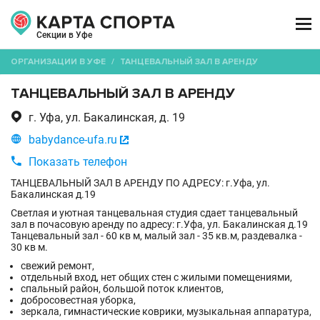

Секции в Уфе
ОРГАНИЗАЦИИ В УФЕ
/
ТАНЦЕВАЛЬНЫЙ ЗАЛ В АРЕНДУ
ТАНЦЕВАЛЬНЫЙ ЗАЛ В АРЕНДУ

г. Уфа, ул. Бакалинская, д. 19

babydance-ufa.ru


Показать телефон
ТАНЦЕВАЛЬНЫЙ ЗАЛ В АРЕНДУ ПО АДРЕСУ: г.Уфа, ул.
Бакалинская д.19
Светлая и уютная танцевальная студия сдает танцевальный
зал в почасовую аренду по адресу: г.Уфа, ул. Бакалинская д.19
Танцевальный зал - 60 кв м, малый зал - 35 кв.м, раздевалка -
30 кв м.
свежий ремонт,
отдельный вход, нет общих стен с жилыми помещениями,
спальный район, большой поток клиентов,
добросовестная уборка,
зеркала, гимнастические коврики, музыкальная аппаратура,