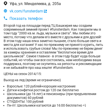

Уфа, ул. Менделеева, д. 205а

vk.com/funsterdam


Показать телефон
Второй год на площади перед ТЦ Башкирия мы создаем
современный зимний проект #funsterdam. Как говорили мы в
том году “2000 кв.м. льда, музыки и света”. Мы любим это
место, потому что делаем его вместе с друзьями и для друзей!
В этом году наша елка заметно пышнее, стало больше света и
места для катания! У нас по-прежнему не принято курить, пить
и использовать грубые слова! Мы по-прежнему не берем денег
за камеры хранения и оставляем “бесплатное время для
школьников”. Самое главное - в этом году будет куда больше
событий, но чтобы они все состоялись, нам необходима ваша
поддержка, поэтому не скупитесь на репосты и рекомендации
и не забывайте про наш хештег #funsterdam.
ЦЕНЫ на сезон 2014/15:
Выход на лед (время не ограничено)
Взрослые: 120 рублей+хорошее настроение
Детки-конфетки ростом до 120 см: бесплатно
Школьники (до 16 лет) и пенсионеры (при предъявлении
документов) 60 рублей
СТУДЕНТЫ: 100 рублей
Пн-пт: Школьники катаются до 16:00 бесплатно =)