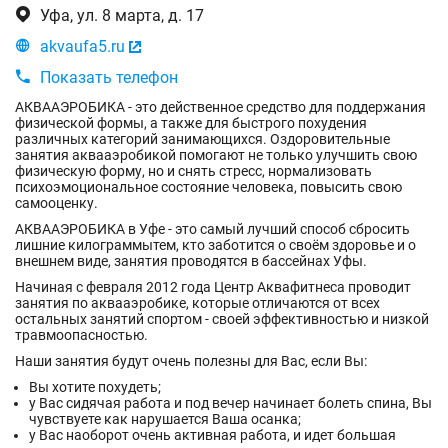

Уфа, ул. 8 марта, д. 17

akvaufa5.ru


Показать телефон
АКВААЭРОБИКА - это действенное средство для поддержания
физической формы, а также для быстрого похудения
различных категорий занимающихся. Оздоровительные
занятия аквааэробикой помогают не только улучшить свою
физическую форму, но и снять стресс, нормализовать
психоэмоциональное состояние человека, повысить свою
самооценку.
АКВААЭРОБИКА в Уфе - это самый лучший способ сбросить
лишние килограммытем, кто заботится о своём здоровье и о
внешнем виде, занятия проводятся в бассейнах Уфы.
Начиная с февраля 2012 года Центр Аквафитнеса проводит
занятия по аквааэробике, которые отличаются от всех
остальных занятий спортом - своей эффективностью и низкой
травмоопасностью.
Наши занятия будут очень полезны для Вас, если Вы:
Вы хотите похудеть;
у Вас сидячая работа и под вечер начинает болеть спина, Вы
чувствуете как нарушается Ваша осанка;
у Вас наоборот очень активная работа, и идет большая