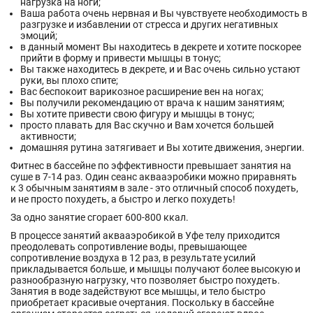
нагрузка на ноги;
Ваша работа очень нервная и Вы чувствуете необходимость в
разгрузке и избавлении от стресса и других негативных
эмоций;
в данный момент Вы находитесь в декрете и хотите поскорее
прийти в форму и привести мышцы в тонус;
Вы также находитесь в декрете, и и Вас очень сильно устают
руки, вы плохо спите;
Вас беспокоит варикозное расширение вен на ногах;
Вы получили рекомендацию от врача к нашим занятиям;
Вы хотите привести свою фигуру и мышцы в тонус;
просто плавать для Вас скучно и Вам хочется большей
активности;
домашняя рутина затягивает и Вы хотите движения, энергии.
Фитнес в бассейне по эффективности превышает занятия на
суше в 7-14 раз. Один сеанс аквааэробики можно приравнять
к 3 обычным занятиям в зале - это отличный способ похудеть,
и не просто похудеть, а быстро и легко похудеть!
За одно занятие сгорает 600-800 ккал.
В процессе занятий аквааэробикой в Уфе телу приходится
преодолевать сопротивление воды, превышающее
сопротивление воздуха в 12 раз, в результате усилий
прикладывается больше, и мышцы получают более высокую и
разнообразную нагрузку, что позволяет быстро похудеть.
Занятия в воде задействуют все мышцы, и тело быстро
приобретает красивые очертания. Поскольку в бассейне